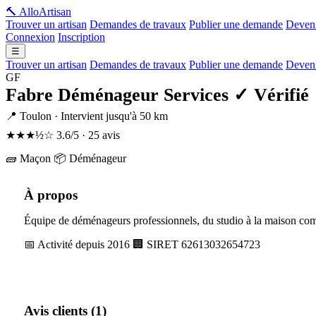
🔨 Allo
Artisan
Trouver un artisan
Demandes de travaux
Publier une demande
Deveni
Connexion
Inscription
☰
Trouver un artisan
Demandes de travaux
Publier une demande
Deveni
GF
Fabre Déménageur Services
✓ Vérifié
📍 Toulon · Intervient jusqu'à 50 km
★★★½☆
3.6/5 · 25 avis
🧱 Maçon
📦 Déménageur
À propos
Équipe de déménageurs professionnels, du studio à la maison co
📅 Activité depuis 2016
🏢 SIRET 62613032654723
Avis clients (1)