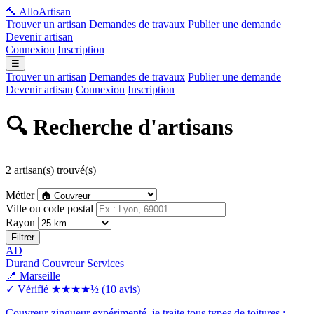
🔨 Allo
Artisan
Trouver un artisan
Demandes de travaux
Publier une demande
Devenir artisan
Connexion
Inscription
☰
Trouver un artisan
Demandes de travaux
Publier une demande
Devenir artisan
Connexion
Inscription
🔍 Recherche d'artisans
2 artisan(s) trouvé(s)
Métier
Ville ou code postal
Rayon
Filtrer
AD
Durand Couvreur Services
📍 Marseille
✓ Vérifié
★★★★½
(10 avis)
Couvreur-zingueur expérimenté, je traite tous types de toitures :