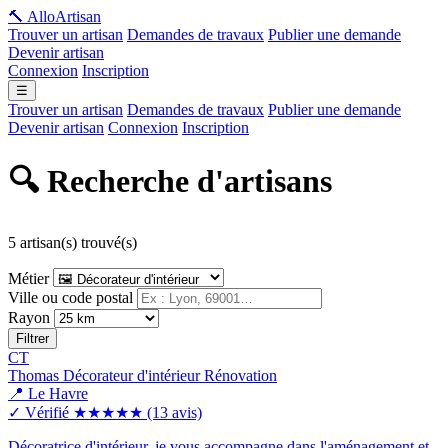
🔨 Allo
Artisan
Trouver un artisan
Demandes de travaux
Publier une demande
Devenir artisan
Connexion
Inscription
☰
Trouver un artisan
Demandes de travaux
Publier une demande
Devenir artisan
Connexion
Inscription
🔍 Recherche d'artisans
5 artisan(s) trouvé(s)
Métier
Ville ou code postal
Rayon
Filtrer
CT
Thomas Décorateur d'intérieur Rénovation
📍 Le Havre
✓ Vérifié
★★★★★
(13 avis)
Décoratrice d'intérieur, je vous accompagne dans l'aménagement et