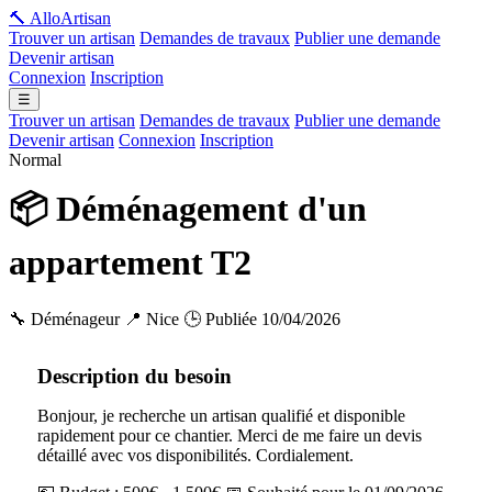
🔨 Allo
Artisan
Trouver un artisan
Demandes de travaux
Publier une demande
Devenir artisan
Connexion
Inscription
☰
Trouver un artisan
Demandes de travaux
Publier une demande
Devenir artisan
Connexion
Inscription
Normal
📦 Déménagement d'un
appartement T2
🔧 Déménageur
📍 Nice
🕒 Publiée 10/04/2026
Description du besoin
Bonjour, je recherche un artisan qualifié et disponible
rapidement pour ce chantier. Merci de me faire un devis
détaillé avec vos disponibilités. Cordialement.