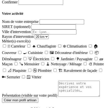
Confirmer
Votre activité
Nom de votre entreprise
SIRET (optionnel)
Ville d'intervention
Rayon d'intervention
Métier(s) exercé(s)
🀄 Carreleur
🔥 Chauffagiste
❄️ Climatisation
🏠
Couvreur
🍳 Cuisiniste
🖼️ Décorateur d'intérieur
📦
Déménageur
💡 Électricien
🌳 Jardinier / Paysagiste
🧱
Maçon
🪚 Menuisier
🧹 Nettoyage / Ménage
🎨 Peintre
📐 Plaquiste
🚰 Plombier
🏗️ Ravalement de façade
🔑 Serrurier
🪟 Vitrier
Présentation (visible sur votre profil)
Créer mon profil artisan